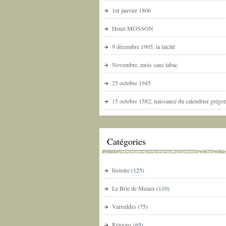
1er janvier 1806
Henri MOSSON
9 décembre 1905, la laïcité
Novembre, mois sans tabac
25 octobre 1945
15 octobre 1582, naissance du calendrier grégor
Catégories
histoire
(125)
Le Brie de Meaux
(110)
Varreddes
(75)
Régions
(65)