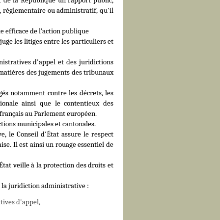
 de la République un rapport public,
 réglementaire ou administratif, qu'il
e efficace de l’action publique
uge les litiges entre les particuliers et
istratives d'appel et des juridictions
s matières des jugements des tribunaux
igés notamment contre les décrets, les
ionale ainsi que le contentieux des
s français au Parlement européen.
ctions municipales et cantonales.
ve, le Conseil d'État assure le respect
aise. Il est ainsi un rouage essentiel de
État veille à la protection des droits et
 la juridiction administrative :
tives d'appel,