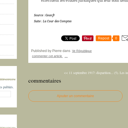
effectuent les études juridiques qui leur sont de
Source : Gouv.fr
Suite : La Cour des Comptes
Repost
0
Published by Pierre
dans
Ve République
commenter cet article
…
<< 11 septembre 1917: disparition...
(5). Les in
commentaires
s publiés.
Ajouter un commentaire