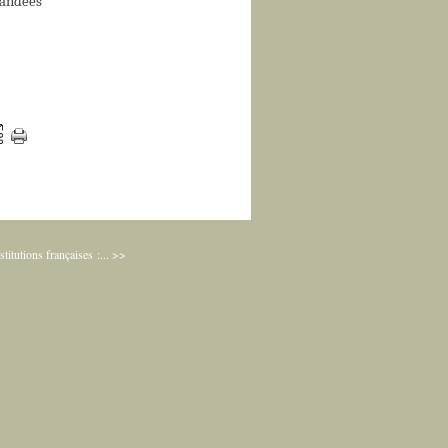
mandées
stitutions françaises :... >>