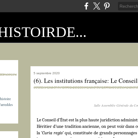
HISTOIRDE...
5 septembre 2020
(6). Les institutions française: Le Conseil
histoire
Varreddes
Salle Assemblée Générale du Con
Le Conseil d’État est la plus haute juridiction adminis
Héritier d’une tradition ancienne, on peut voir dans ce
la ‘
Curia regis’
qui, constituée de grands personnages p