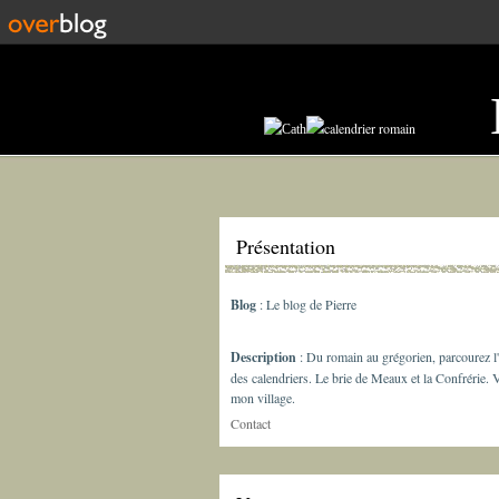
Présentation
Blog
: Le blog de Pierre
Description
: Du romain au grégorien, parcourez l'
des calendriers. Le brie de Meaux et la Confrérie. 
mon village.
Contact