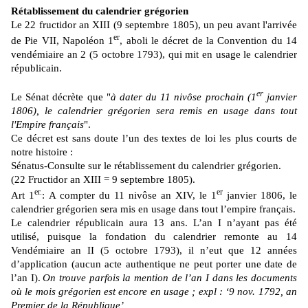
Rétablissement du calendrier grégorien
Le 22 fructidor an XIII (9 septembre 1805), un peu avant l'arrivée
er
de Pie VII, Napoléon 1
, aboli le décret de la Convention du 14
vendémiaire an 2 (5 octobre 1793), qui mit en usage le calendrier
républicain.
er
Le Sénat décrète que "
à dater du 11 nivôse prochain (1
janvier
1806), le calendrier grégorien sera remis en usage dans tout
l'Empire français
".
Ce décret est sans doute l’un des textes de loi les plus courts de
notre histoire :
Sénatus-Consulte sur le rétablissement du calendrier grégorien.
(22 Fructidor an XIII = 9 septembre 1805).
er.
er
Art 1
:
A compter du 11 nivôse an XIV, le 1
janvier 1806, le
calendrier grégorien sera mis en usage dans tout l’empire français.
Le calendrier républicain aura 13 ans. L’an I n’ayant pas été
utilisé, puisque la fondation du calendrier remonte au 14
Vendémiaire an II (5 octobre 1793), il n’eut que 12 années
d’application (aucun acte authentique ne peut porter une date de
l’an I).
On trouve parfois la mention de l’an I dans les documents
où le mois grégorien est encore en usage ; expl : ‘9 nov. 1792, an
Premier de la République’