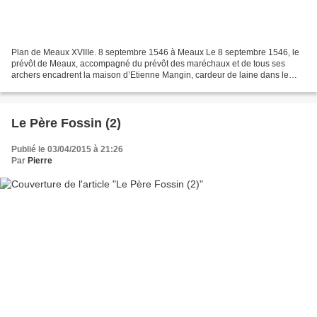
Plan de Meaux XVIIIe. 8 septembre 1546 à Meaux Le 8 septembre 1546, le
prévôt de Meaux, accompagné du prévôt des maréchaux et de tous ses
archers encadrent la maison d’Etienne Mangin, cardeur de laine dans le
quartier du marché arec une soixantaine de...
Le Père Fossin (2)
Publié le 03/04/2015 à 21:26
Par
Pierre