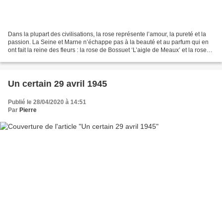
Dans la plupart des civilisations, la rose représente l’amour, la pureté et la
passion. La Seine et Marne n’échappe pas à la beauté et au parfum qui en
ont fait la reine des fleurs : la rose de Bossuet ‘L’aigle de Meaux’ et la rose
de Provins ‘rose de...
Un certain 29 avril 1945
Publié le 28/04/2020 à 14:51
Par
Pierre