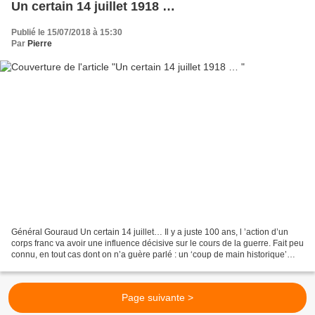
Un certain 14 juillet 1918 …
Publié le 15/07/2018 à 15:30
Par
Pierre
Général Gouraud Un certain 14 juillet… Il y a juste 100 ans, l ’action d’un
corps franc va avoir une influence décisive sur le cours de la guerre. Fait peu
connu, en tout cas dont on n’a guère parlé : un ‘coup de main historique’
exécuté par la 132eD.I....
Page suivante >