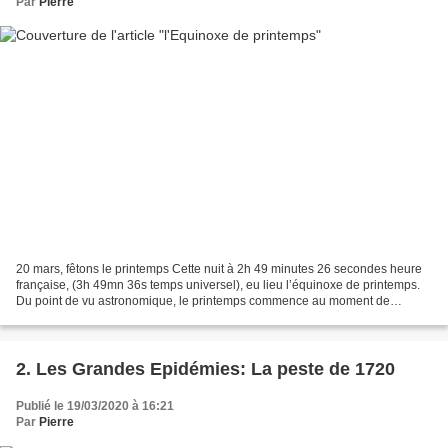
Par
Pierre
20 mars, fêtons le printemps Cette nuit à 2h 49 minutes 26 secondes heure
française, (3h 49mn 36s temps universel), eu lieu l’équinoxe de printemps.
Du point de vu astronomique, le printemps commence au moment de
l’équinoxe vernal qui peut avoir lieu...
2. Les Grandes Epidémies: La peste de 1720
Publié le 19/03/2020 à 16:21
Par
Pierre