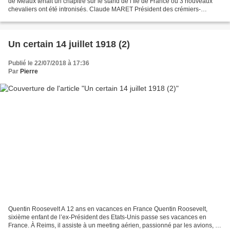
de Meaux tenait un chapitre sur le stand de l’Ile de France ou 3 nouveaux
chevaliers ont été intronisés. Claude MARET Président des crémiers-
fromagers d’IDF et Vice président national...
Un certain 14 juillet 1918 (2)
Publié le 22/07/2018 à 17:36
Par
Pierre
Quentin Roosevelt A 12 ans en vacances en France Quentin Roosevelt,
sixième enfant de l’ex-Président des Etats-Unis passe ses vacances en
France. À Reims, il assiste à un meeting aérien, passionné par les avions, il