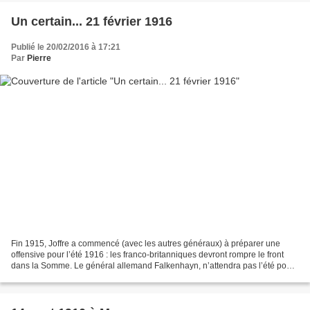
Un certain... 21 février 1916
Publié le 20/02/2016 à 17:21
Par
Pierre
Fin 1915, Joffre a commencé (avec les autres généraux) à préparer une
offensive pour l’été 1916 : les franco-britanniques devront rompre le front
dans la Somme. Le général allemand Falkenhayn, n’attendra pas l’été pour
attaquer. En janvier, il est tout...