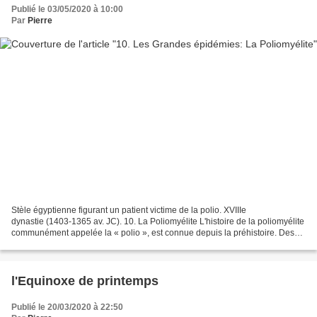
Publié le 03/05/2020 à 10:00
Par
Pierre
Stèle égyptienne figurant un patient victime de la polio. XVIIIe
dynastie (1403-1365 av. JC). 10. La Poliomyélite L'histoire de la poliomyélite
communément appelée la « polio », est connue depuis la préhistoire. Des
peintures et des sculptures de l'ancienne...
l'Equinoxe de printemps
Publié le 20/03/2020 à 22:50