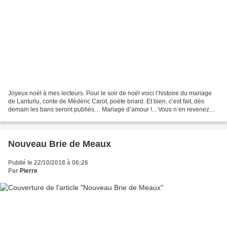
Joyeux noël à mes lecteurs. Pour le soir de noël voici l’histoire du mariage
de Lanturlu, conte de Médéric Carot, poète briard. Et bien, c’est fait, dès
demain les bans seront publiés… Mariage d’amour !... Vous n’en revenez
pas ? Moi non plus, et pourtant…...
Nouveau Brie de Meaux
Publié le 22/10/2018 à 06:26
Par
Pierre