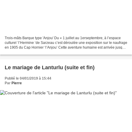
Trois-mâts Barque type 'Anjou' Du « 1 juillet au 1erseptembre, à l’espace
culturel ‘l’Hermine ‘de Sarzeau c’est déroulée une exposition sur le naufrage
en 1905 du Cap Hornier ‘l’Anjou’ Cette aventure humaine est arrivée jusqu’à
nous grâce aux différents...
Le mariage de Lanturlu (suite et fin)
Publié le 04/01/2019 à 15:44
Par
Pierre