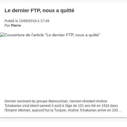
Le dernier FTP, nous a quitté
Publié le 15/08/2018 à 17:49
Par
Pierre
Dernier survivant du groupe Manouchian, l'ancien résistant Arsène
Tchakarian s'est éteint samedi 4 août à l'âge de 101 ans Né en 1916 dans
l'Empire ottoman, aujourd’hui la Turquie, Arsène Tchakarian arrive en 1930
à Paris. Apprenti tailleur, il croise...