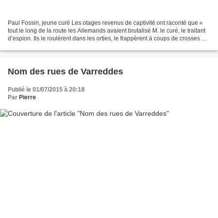
Paul Fossin, jeune curé Les otages revenus de captivité ont raconté que «
tout le long de la route les Allemands avaient brutalisé M. le curé, le traitant
d’espion. Ils le roulèrent dans les orties, le frappèrent à coups de crosses de
fusils et même avec...
Nom des rues de Varreddes
Publié le 01/07/2015 à 20:18
Par
Pierre