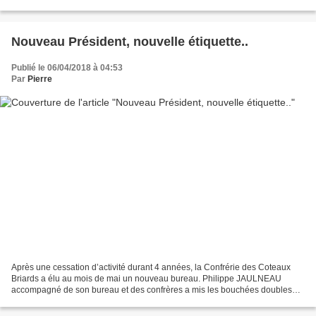
décide que plus tard il sera pilote....
Nouveau Président, nouvelle étiquette..
Publié le 06/04/2018 à 04:53
Par
Pierre
Après une cessation d’activité durant 4 années, la Confrérie des Coteaux
Briards a élu au mois de mai un nouveau bureau. Philippe JAULNEAU
accompagné de son bureau et des confrères a mis les bouchées doubles
pour redynamiser cette confrérie qui était...