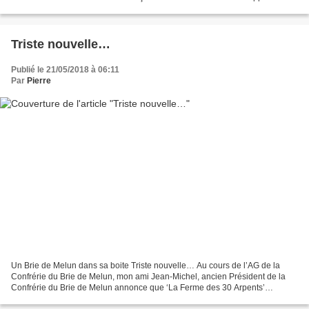
Lyon. Les ‘canuts’, ouvriers...
Triste nouvelle…
Publié le 21/05/2018 à 06:11
Par
Pierre
Un Brie de Melun dans sa boite Triste nouvelle… Au cours de l’AG de la
Confrérie du Brie de Melun, mon ami Jean-Michel, ancien Président de la
Confrérie du Brie de Melun annonce que ‘La Ferme des 30 Arpents’
(Etablissements de Rothschild a arrêté la fabrication...