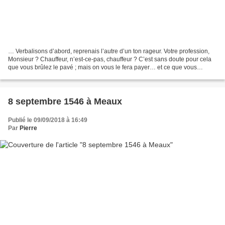
… Verbalisons d’abord, reprenais l’autre d’un ton rageur. Votre profession,
Monsieur ? Chauffeur, n’est-ce-pas, chauffeur ? C’est sans doute pour cela
que vous brûlez le pavé ; mais on vous le fera payer… et ce que vous
couchez dessus. » Tragique, il...
8 septembre 1546 à Meaux
Publié le 09/09/2018 à 16:49
Par
Pierre