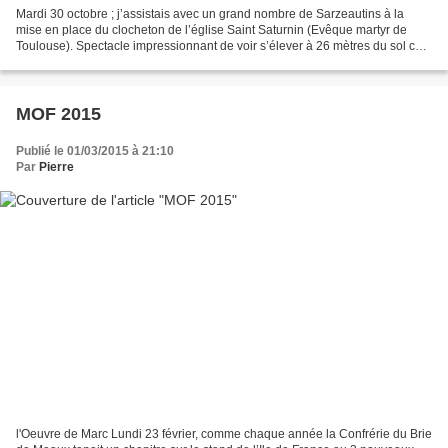
Mardi 30 octobre ; j’assistais avec un grand nombre de Sarzeautins à la
mise en place du clocheton de l’église Saint Saturnin (Evêque martyr de
Toulouse). Spectacle impressionnant de voir s’élever à 26 mètres du sol ce
clocheton de 9,5 mètres de hauteur,...
MOF 2015
Publié le 01/03/2015 à 21:10
Par
Pierre
l'Oeuvre de Marc Lundi 23 février, comme chaque année la Confrérie du Brie